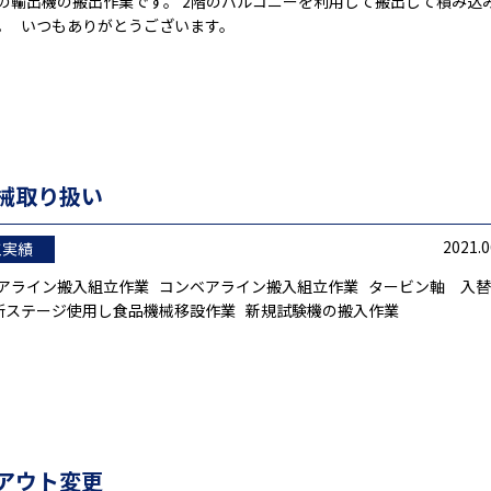
の輸出機の搬出作業です。 2階のバルコニーを利用して搬出して積み込
。 いつもありがとうございます。
械取り扱い
2021.0
工実績
アライン搬入組立作業 コンベアライン搬入組立作業 タービン軸 入
所ステージ使用し食品機械移設作業 新規試験機の搬入作業
アウト変更