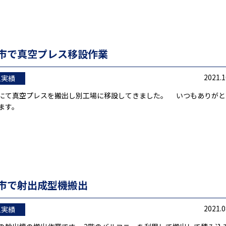
市で真空プレス移設作業
2021.1
工実績
にて真空プレスを搬出し別工場に移設してきました。 いつもありがと
ます。
市で射出成型機搬出
2021.0
工実績