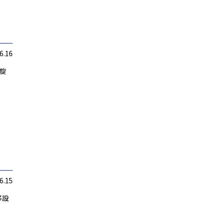
6.16
旋
6.15
移設