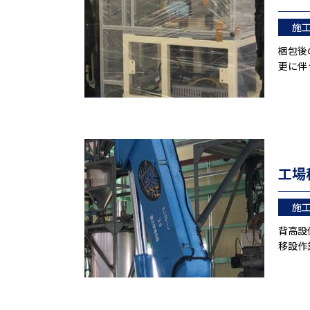
施
梱包後
更に伴
工場
施
背高設
移設作