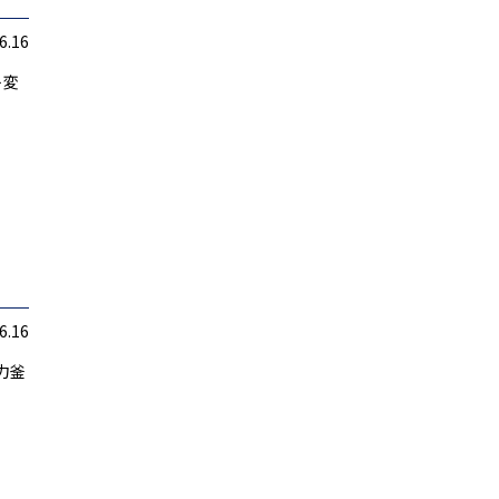
6.16
ト変
6.16
力釜