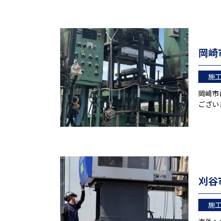
岡崎
施
岡崎市
ござい
刈谷
施