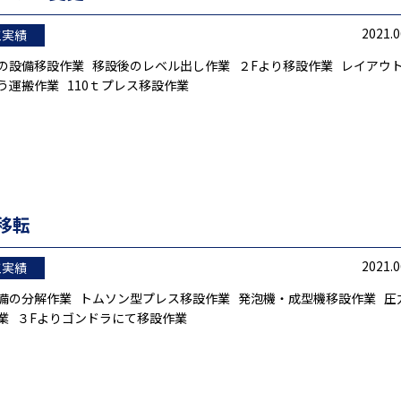
2021.0
工実績
の設備移設作業 移設後のレベル出し作業 ２Fより移設作業 レイアウ
う運搬作業 110ｔプレス移設作業
移転
2021.0
工実績
備の分解作業 トムソン型プレス移設作業 発泡機・成型機移設作業 圧
業 ３Fよりゴンドラにて移設作業