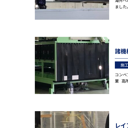
海外へ
ました
諸機
施
コンベ
業 高
レイ