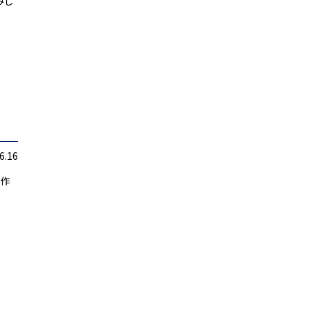
みし
6.16
替作