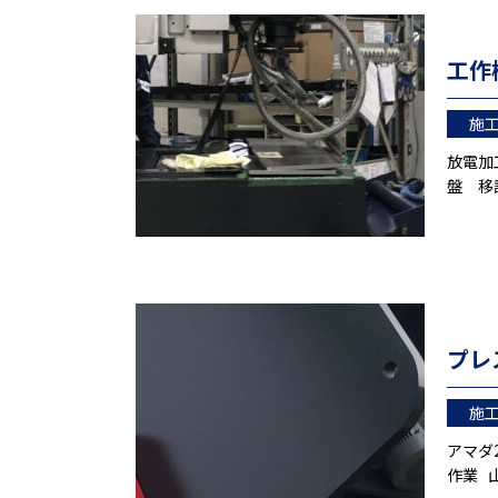
工作
施
放電加
盤 移
プレ
施
アマダ
作業 